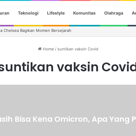
uran
Teknologi
Lifestyle
Komunitas
Olahraga
Ad
ha Chelsea Bagikan Momen Bersejarah
Home
/
suntikan vaksin Covid
suntikan vaksin Covi
sih Bisa Kena Omicron, Apa Yang P