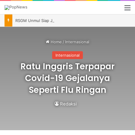
M
RSGM Unmul Siap Jadi Pusat Layanan Gigi dan Mulut Kalimantan, Andi Harun Minta Pengelolaan Berkelanjutan
Home
/
Internasional
Internasional
Ratu Inggris Terpapar
Covid-19 Gejalanya
Seperti Flu Ringan
Redaksi