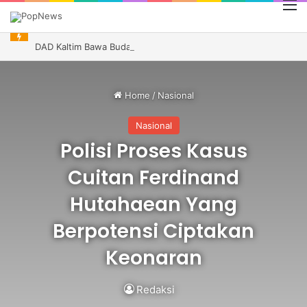
M
DAD Kaltim Bawa Budaya Dayak ke Indonesia Festival Kanada, Andi Harun Dukung Promosi Daerah
Home
/
Nasional
Nasional
Polisi Proses Kasus
Cuitan Ferdinand
Hutahaean Yang
Berpotensi Ciptakan
Keonaran
Redaksi