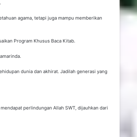
.
ngetahuan agama, tetapi juga mampu memberikan
Tampil Elegan, Syahrini Kenakan
saikan Program Khusus Baca Kitab.
Cincin Zamrud Graff Bernilai
Rp116,1 Miliar
Samarinda.
kehidupan dunia dan akhirat. Jadilah generasi yang
Perkuat Kemandirian Ekonomi
Daerah, Pemkot Samarinda
Luncurkan SAMAQUA
mendapat perlindungan Allah SWT, dijauhkan dari
Varia Niaga Cetak Laba Rp3,62
Miliar, Andi Harun Dorong
Perluasan Pasar dan Perbaikan
Efisiensi