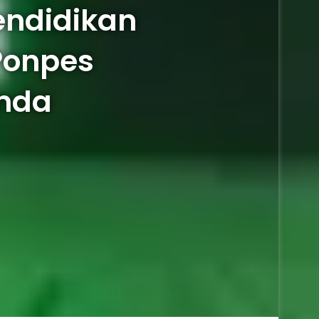
endidikan
Ponpes
inda