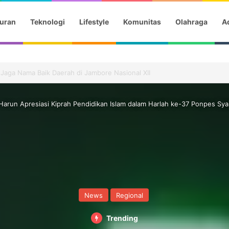
uran
Teknologi
Lifestyle
Komunitas
Olahraga
Ad
son 4, Perankan Ibu dan Anak Asal Indonesia
Harun Apresiasi Kiprah Pendidikan Islam dalam Harlah ke-37 Ponpes Sya
News
Regional
Trending