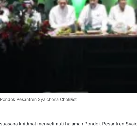
Pondok Pesantren Syaichona Cholil/ist
suasana khidmat menyelimuti halaman Pondok Pesantren Syaicho