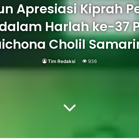
un Apresiasi Kiprah P
 dalam Harlah ke-37 
ichona Cholil Samar
Tim Redaksi
936