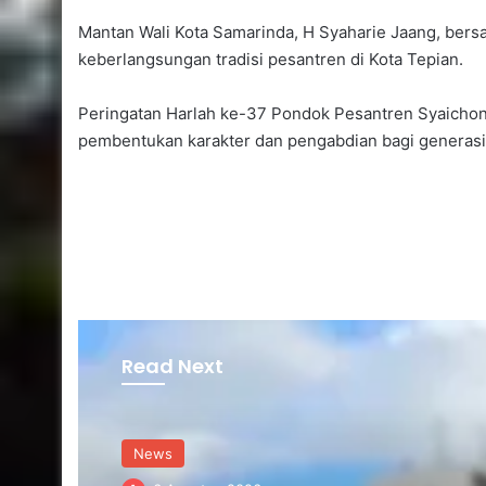
Mantan Wali Kota Samarinda, H Syaharie Jaang, ber
keberlangsungan tradisi pesantren di Kota Tepian.
Peringatan Harlah ke-37 Pondok Pesantren Syaichona
pembentukan karakter dan pengabdian bagi generasi
Read Next
News