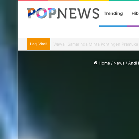
Trending
Hib
Lagi Viral!
Agnez Mo dan Anggun Debut di Reacher Sea
Home
/
News
/
Andi 