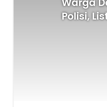
Warga D
Polisi, L