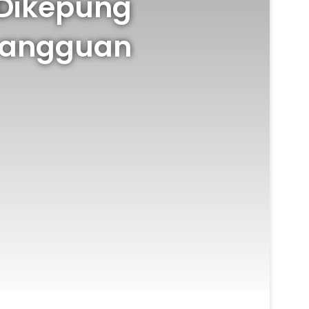
Dikepung
t Gangguan