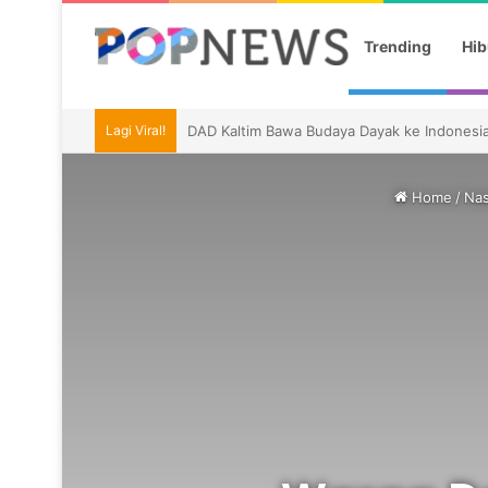
Trending
Hib
Lagi Viral!
Ragnar Cetak Gol, Indonesia Tetap Gagal ke 
Home
/
Nas