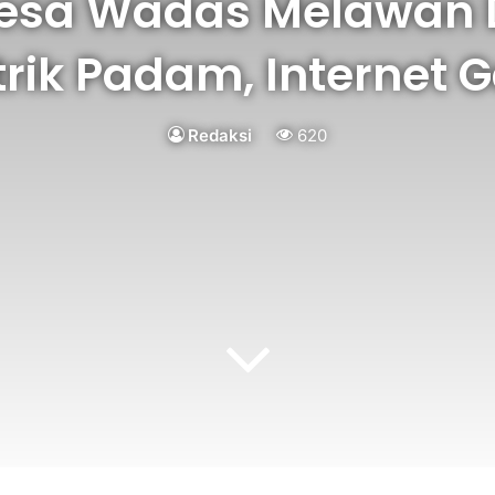
esa Wadas Melawan 
istrik Padam, Interne
Redaksi
620