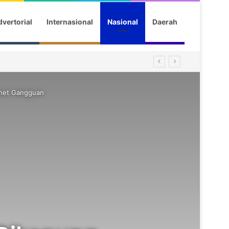
vertorial
Internasional
Nasional
Daerah
rnet Gangguan