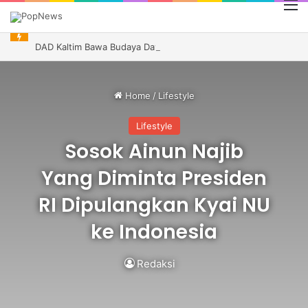
M
DAD Kaltim Bawa Budaya Dayak ke Indonesia Festival Kanada, Andi Harun Dukung Promosi Daerah
Home
/
Lifestyle
Lifestyle
Sosok Ainun Najib
Yang Diminta Presiden
RI Dipulangkan Kyai NU
ke Indonesia
Redaksi