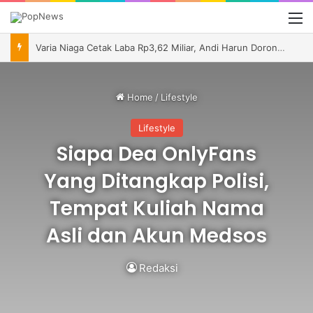
M
Varia Niaga Cetak Laba Rp3,62 Miliar, Andi Harun Dorong Perluasan Pasar dan Perbaikan Efisiensi
Home
/
Lifestyle
Lifestyle
Siapa Dea OnlyFans
Yang Ditangkap Polisi,
Tempat Kuliah Nama
Asli dan Akun Medsos
Redaksi