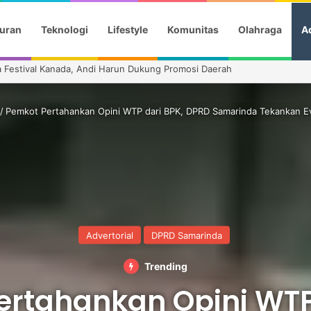
uran
Teknologi
Lifestyle
Komunitas
Olahraga
Ad
Semifinal Piala AFF 2026
/
Pemkot Pertahankan Opini WTP dari BPK, DPRD Samarinda Tekankan Ev
Advertorial
DPRD Samarinda
Trending
ertahankan Opini WTP 