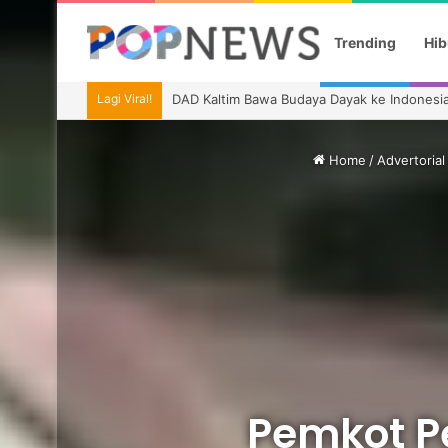
Trending
Hib
Lagi Viral!
Ragnar Cetak Gol, Indonesia Tetap Gagal ke 
Home
/
Advertorial
Pemkot P