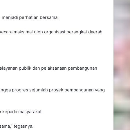
s menjadi perhatian bersama.
secara maksimal oleh organisasi perangkat daerah
Ismail Latisi Minta Pemkot
Samarinda Tak Kurangi
Layanan Kesehatan di Tengah
Efisiensi Anggaran
Tingkatkan Minat Baca, DPRD
 pelayanan publik dan pelaksanaan pembangunan
Samarinda Dorong Pemkot
Optimalkan iSamarinda
, hingga progres sejumlah proyek pembangunan yang
Wisata Kota Tepian Sulit
Berinovasi, DPRD Samarinda
n kepada masyarakat.
Tekankan Penguatan Anggaran
Pariwisata
sama,” tegasnya.