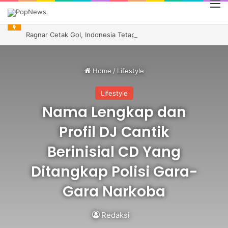
M
Ragnar Cetak Gol, Indonesia Tetap Gagal ke Semifinal Piala AFF 2026
Home
/
Lifestyle
Lifestyle
Nama Lengkap dan
Profil DJ Cantik
Berinisial CD Yang
Ditangkap Polisi Gara-
Gara Narkoba
Redaksi