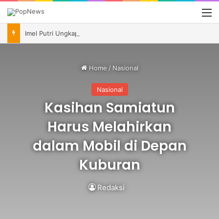
M
Imel Putri Ungkap Momen Haru Bareng Zaskia Gotik Saat Saksikan Aqila Lulus SMP
Home
/
Nasional
Nasional
Kasihan Samiatun
Harus Melahirkan
dalam Mobil di Depan
Kuburan
Redaksi