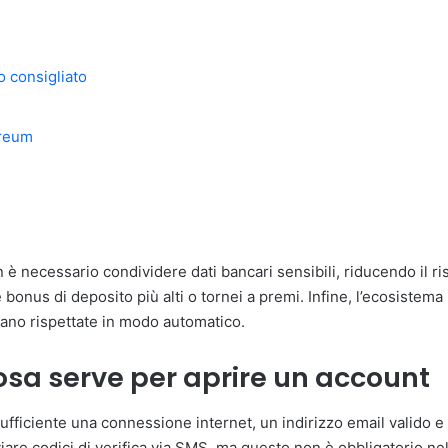
o consigliato
ereum
 è necessario condividere dati bancari sensibili, riducendo il ri
bonus di deposito più alti o tornei a premi. Infine, l’ecosistema
ano rispettate in modo automatico.
 cosa serve per aprire un account
ufficiente una connessione internet, un indirizzo email valido e
re codici di verifica via SMS, ma questo non è obbligatorio nella