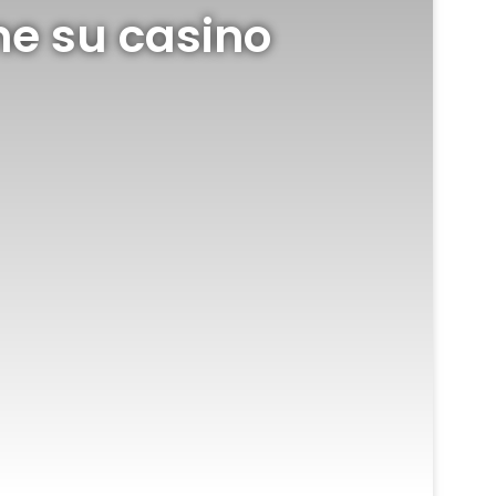
ne su casino