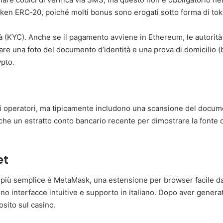
token ERC‑20, poiché molti bonus sono erogati sotto forma di tok
ità (KYC). Anche se il pagamento avviene in Ethereum, le autorità 
icare una foto del documento d’identità e una prova di domicilio (
ypto.
ri operatori, ma tipicamente includono una scansione del documen
e un estratto conto bancario recente per dimostrare la fonte de
et
 più semplice è MetaMask, una estensione per browser facile da 
 interfacce intuitive e supporto in italiano. Dopo aver generato 
osito sul casino.