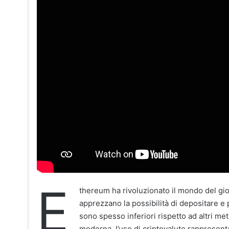
E
thereum ha rivoluzionato il mondo del gioco
apprezzano la possibilità di depositare e p
sono spesso inferiori rispetto ad altri me
moderna, l’uso di criptovalute rappresenta