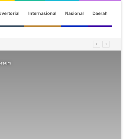
vertorial
Internasional
Nasional
Daerah
hereum