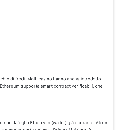
schio di frodi. Molti casino hanno anche introdotto
 Ethereum supporta smart contract verificabili, che
 un portafoglio Ethereum (wallet) già operante. Alcuni
 maggior parte dei casi. Prima di iniziare, è