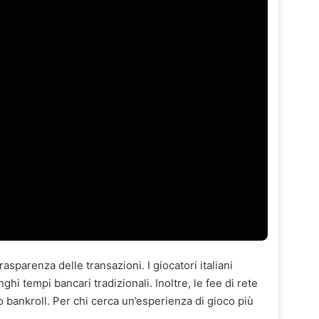
asparenza delle transazioni. I giocatori italiani
hi tempi bancari tradizionali. Inoltre, le fee di rete
o bankroll. Per chi cerca un’esperienza di gioco più