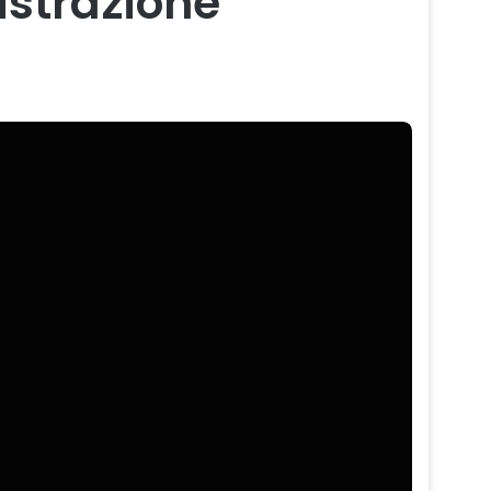
istrazione