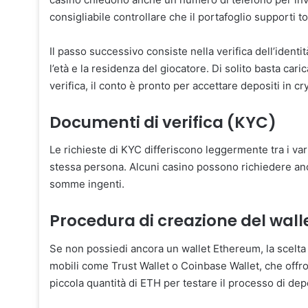
consigliabile controllare che il portafoglio supporti 
Il passo successivo consiste nella verifica dell’ident
l’età e la residenza del giocatore. Di solito basta car
verifica, il conto è pronto per accettare depositi in cr
Documenti di verifica (KYC)
Le richieste di KYC differiscono leggermente tra i va
stessa persona. Alcuni casino possono richiedere anch
somme ingenti.
Procedura di creazione del wall
Se non possiedi ancora un wallet Ethereum, la scelta
mobili come Trust Wallet o Coinbase Wallet, che offrono
piccola quantità di ETH per testare il processo di dep