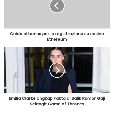
d
a
a
i
b
o
Guida ai bonus per la registrazione su casino
n
Ethereum
u
s
p
E
e
m
r
i
l
l
In Italia, la sigla AAMS (ora ADM) indica i casinò
a
i
regolamentati a livello nazionale. Un
casino non AAMS
r
a
con licenza internazionale
opera invece sotto
e
C
l’autorizzazione di autorità straniere, come Malta Gaming
g
l
i
Authority o Curacao eGaming. Queste piattaforme non
a
s
Emilia Clarke Ungkap Fakta di Balik Rumor Gaji
r
sono soggette alle stesse restrizioni italiane, perciò
t
Selangit Game of Thrones
k
offrono spesso bonus più generosi e una più ampia scelta
r
e
di giochi.
a