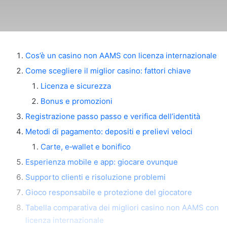
Cos’è un casino non AAMS con licenza internazionale
Come scegliere il miglior casino: fattori chiave
Licenza e sicurezza
Bonus e promozioni
Registrazione passo passo e verifica dell’identità
Metodi di pagamento: depositi e prelievi veloci
Carte, e‑wallet e bonifico
Esperienza mobile e app: giocare ovunque
Supporto clienti e risoluzione problemi
Gioco responsabile e protezione del giocatore
Tabella comparativa dei migliori casino non AAMS con
licenza internazionale