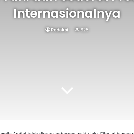
Internasionalnya
Redaksi
625
mila Andini telah diputar beberapa waktu lalu. Film ini tayang