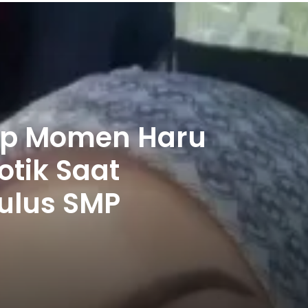
kap Momen Haru
otik Saat
Lulus SMP