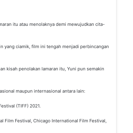
maran itu atau menolaknya demi mewujudkan cita-
 yang ciamik, film ini tengah menjadi perbincangan
n kisah penolakan lamaran itu, Yuni pun semakin
sional maupun internasional antara lain:
stival (TIFF) 2021.
Imel Putri Ungkap Momen Haru
l Film Festival, Chicago International Film Festival,
Bareng Zaskia Gotik Saat