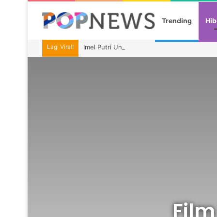
Trending
Hib
Lagi Viral!
Imel Putri Ungkap Momen Haru Bareng Zaski
Film