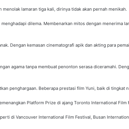
menolak lamaran tiga kali, dirinya tidak akan pernah menikah.
pun menghadapi dilema. Membenarkan mitos dengan menerima la
nak. Dengan kemasan cinematografi apik dan akting para pemain
dengan agama tanpa membuat penonton serasa diceramahi. Denga
n penghargaan. Beberapa prestasi film Yuni, baik di tingkat na
enangkan Platform Prize di ajang Toronto International Film Fe
perti di Vancouver International Film Festival, Busan Internationa