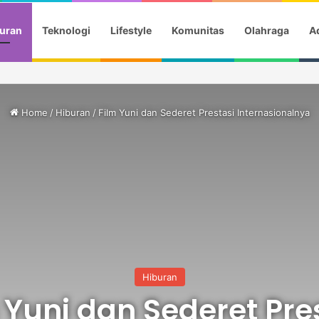
uran
Teknologi
Lifestyle
Komunitas
Olahraga
Ad
a Gotik Saat Saksikan Aqila Lulus SMP
Home
/
Hiburan
/
Film Yuni dan Sederet Prestasi Internasionalnya
Hiburan
 Yuni dan Sederet Pre