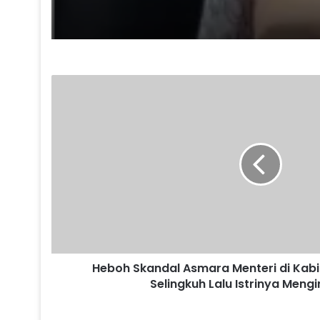
H
e
b
o
h
S
k
a
n
d
a
l
A
Heboh Skandal Asmara Menteri di Kab
s
Selingkuh Lalu Istrinya Mengi
m
a