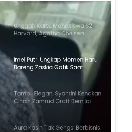
Karakter Perempuan Muda
Unggah Kartu Mahasiswa S2
Harvard, Agatha Chelsea
Bagikan Momen Bersejarah
Imel Putri Ungkap Momen Haru
Bareng Zaskia Gotik Saat
Saksikan Aqila Lulus SMP
Tampil Elegan, Syahrini Kenakan
Cincin Zamrud Graff Bernilai
Rp116,1 Miliar
Aura Kasih Tak Gengsi Berbisnis