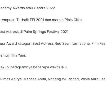
 Academy Awards atau Oscars 2022.
rempuan Terbaik FFI 2021 dan meraih Piala Citra
est Actress di Palm Springs Festival 2021
usr Award kategori Best Actress Red Sea International Film Fest
muji film Yuni.
ui akun Instagramnya beberapa waktu lalu.
a, Dimas Aditya, Marissa Anita, Neneng Wulandari, Vania Aurell 