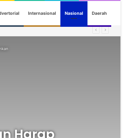
vertorial
Internasional
Nasional
Daerah
nkan
an Harap