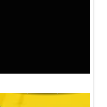
Usai Pernyataan Sarwendah,
Pihak Ruben Onsu Buka Suara
Soal Isu Selingkuh
Ditargetkan Rampung
Desember 2027, Pembangunan
Gedung MK dan KY di IKN Capai
12,41 Persen
Targetkan Mesin Partai Siap
Hadapi Pemilu 2029, Jokowi
Sebut DPW PSI Sudah Terbentuk
100 Persen
Usai Razia Rutan Pondok
Bambu, Kanwil Ditjenpas
Klarifikasi Unggahan Nikita
Mirzani