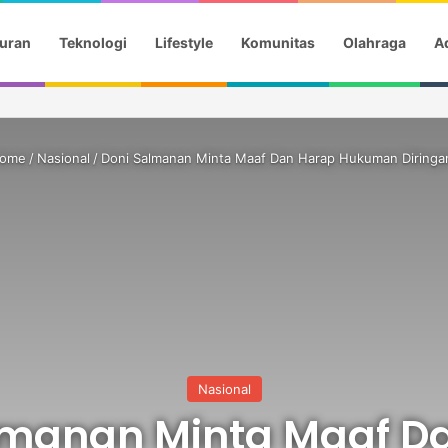
uran
Teknologi
Lifestyle
Komunitas
Olahraga
Ad
Semifinal Piala AFF 2026
ome
/
Nasional
/
Doni Salmanan Minta Maaf Dan Harap Hukuman Diringa
Nasional
lmanan Minta Maaf D