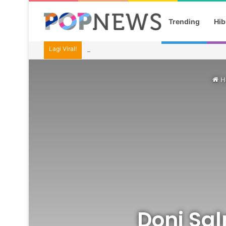
Trending
Hib
Lagi Viral!
Ragnar Cetak Gol, Indonesia Tetap Gagal ke 
H
Doni Sa