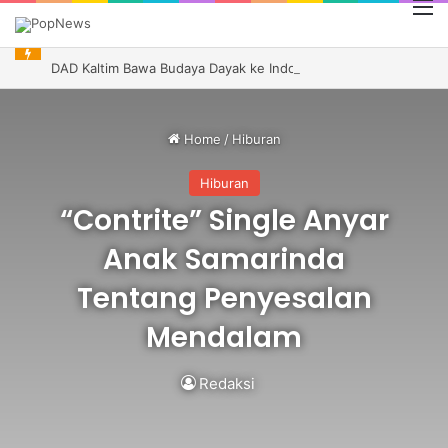
M
DAD Kaltim Bawa Budaya Dayak ke Indonesia Festival Kanada, Andi Harun Dukung Promosi Daerah
Home
/
Hiburan
Hiburan
“Contrite” Single Anyar
Anak Samarinda
Tentang Penyesalan
Mendalam
Redaksi