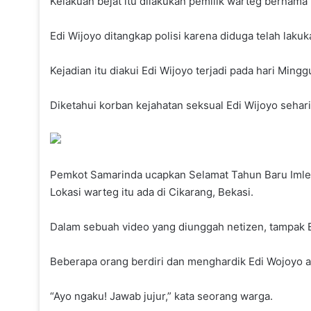
Kelakuan bejat itu dilakukan pemilik warteg bernama 
Edi Wijoyo ditangkap polisi karena diduga telah laku
Kejadian itu diakui Edi Wijoyo terjadi pada hari Mingg
Diketahui korban kejahatan seksual Edi Wijoyo sehari
Pemkot Samarinda ucapkan Selamat Tahun Baru Iml
Lokasi warteg itu ada di Cikarang, Bekasi.
Dalam sebuah video yang diunggah netizen, tampak E
Beberapa orang berdiri dan menghardik Edi Wojoyo a
“Ayo ngaku! Jawab jujur,” kata seorang warga.