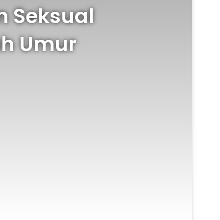
n Seksual
ah Umur