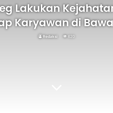
eg Lakukan Kejahata
ap Karyawan di Baw
Redaksi
620