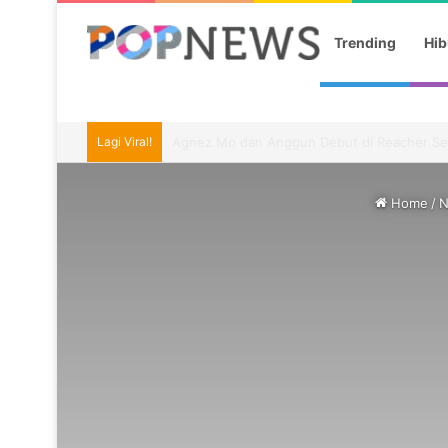
Trending
Hib
Lagi Viral!
Unggah Kartu Mahasiswa S2 Harvard, Agat
Home
/
N