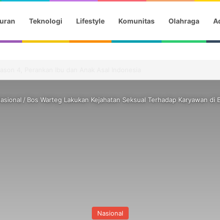
uran
Teknologi
Lifestyle
Komunitas
Olahraga
Ad
ha Chelsea Bagikan Momen Bersejarah
asional
/
Bos Warteg Lakukan Kejahatan Seksual Terhadap Karyawan di
Nasional