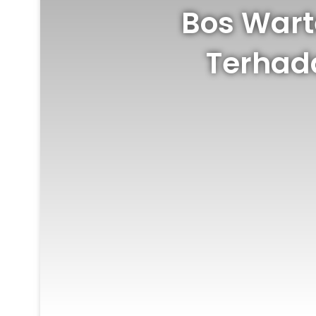
Bos Wart
Terhad