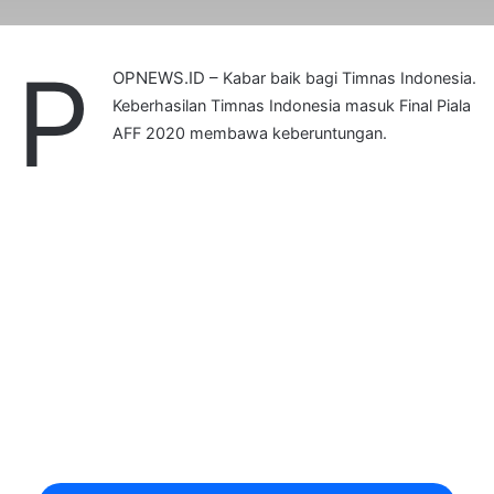
P
OPNEWS.ID –
Kabar baik bagi Timnas Indonesia.
Keberhasilan Timnas Indonesia masuk Final Piala
AFF 2020 membawa keberuntungan.