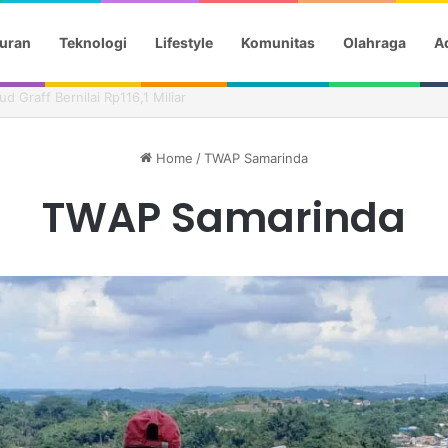
uran
Teknologi
Lifestyle
Komunitas
Olahraga
Ad
t Siap Jalankan Keputusan Presiden
Home
/
TWAP Samarinda
TWAP Samarinda