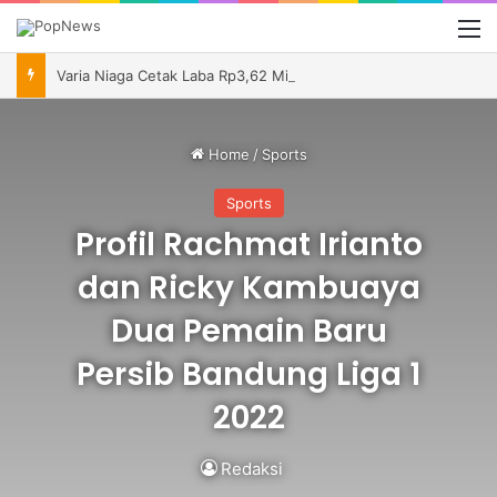
M
Varia Niaga Cetak Laba Rp3,62 Miliar, Andi Harun Dorong Perluasan Pasar dan Perbaikan Efisiensi
Home
/
Sports
Sports
Profil Rachmat Irianto
dan Ricky Kambuaya
Dua Pemain Baru
Persib Bandung Liga 1
2022
Redaksi