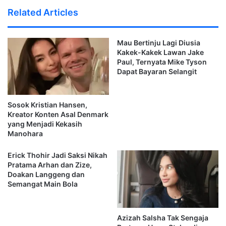
Larangan,
Menurutnya, langkah tersebut di ambil agar kasus ini bisa
Related Articles
Tapi
menjadi pelajaran bagi siapa pun yang membuat atau
Perlindungan
menyebarkan konten di media sosial tanpa dasar yang
Mau Bertinju Lagi Diusia
jelas.
Kakek-Kakek Lawan Jake
Paul, Ternyata Mike Tyson
Ingin Beri Efek Jera
Dapat Bayaran Selangit
Tim kuasa hukum menegaskan bahwa keputusan untuk
Sosok Kristian Hansen,
melanjutkan proses hukum bukan tanpa alasan.
Kreator Konten Asal Denmark
yang Menjadi Kekasih
Azizah ingin memberikan efek jera kepada pihak-pihak
Manohara
yang menyebarkan informasi yang merugikan orang lain.
Erick Thohir Jadi Saksi Nikah
Pratama Arhan dan Zize,
Anandya menilai konten yang di buat oleh Bigmo dan
Doakan Langgeng dan
Resbob telah mencemarkan nama baik kliennya.
Semangat Main Bola
Konten tersebut juga memicu berbagai spekulasi yang
Azizah Salsha Tak Sengaja
berdampak luas di ruang publik.