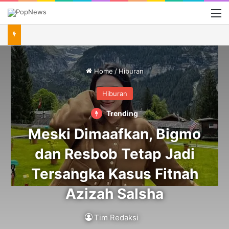
M
Home
/
Hiburan
Hiburan
Trending
Meski Dimaafkan, Bigmo
dan Resbob Tetap Jadi
Tersangka Kasus Fitnah
Azizah Salsha
Tim Redaksi