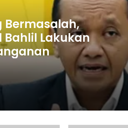
ng Bermasalah,
 Bahlil Lakukan
nanganan
J