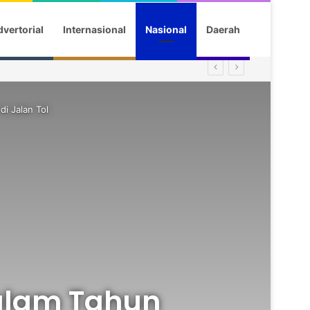
vertorial
Internasional
Nasional
Daerah
i Jalan Tol
alam Tahun