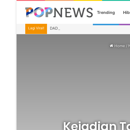
Trending
Hib
Lagi Viral!
DAD Kaltim Bawa Budaya Dayak ke Indonesia
Home
/
Kejadian 