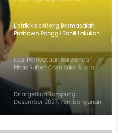
Keputusan Presiden
Listrik Kalselteng Bermasalah,
Prabowo Panggil Bahlil Lakukan
Percepatan Penanganan
Usai Pernyataan Sarwendah,
Pihak Ruben Onsu Buka Suara
Soal Isu Selingkuh
Ditargetkan Rampung
Desember 2027, Pembangunan
Gedung MK dan KY di IKN Capai
12,41 Persen
Targetkan Mesin Partai Siap