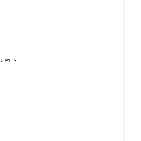
30 WITA.
Listrik Kalselteng Bermasalah,
Prabowo Panggil Bahlil Lakukan
Percepatan Penanganan
Usai Pernyataan Sarwendah,
Pihak Ruben Onsu Buka Suara