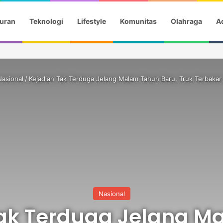
uran
Teknologi
Lifestyle
Komunitas
Olahraga
Ad
 Festival Kanada, Andi Harun Dukung Promosi Daerah
Nasional
/
Kejadian Tak Terduga Jelang Malam Tahun Baru, Truk Terbakar d
Nasional
Tak Terduga Jelang M