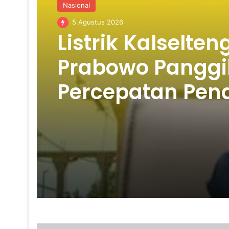
Nasional
5 Agustus 2026
Listrik Kalselte
Prabowo Panggil
Percepatan Pe
C