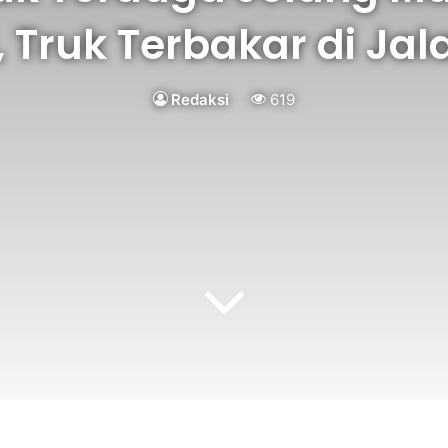
 Truk Terbakar di Jal
Redaksi
619