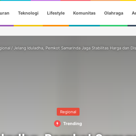
uran
Teknologi
Lifestyle
Komunitas
Olahraga
Ad
a Gotik Saat Saksikan Aqila Lulus SMP
gional
/
Jelang Iduladha, Pemkot Samarinda Jaga Stabilitas Harga dan Dis
Regional
Trending