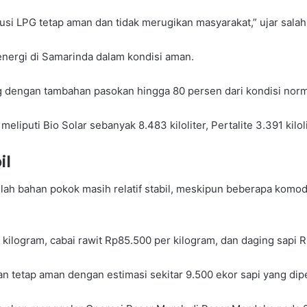
usi LPG tetap aman dan tidak merugikan masyarakat,” ujar salah
energi di Samarinda dalam kondisi aman.
g dengan tambahan pasokan hingga 80 persen dari kondisi norm
iputi Bio Solar sebanyak 8.483 kiloliter, Pertalite 3.391 kiloli
il
h bahan pokok masih relatif stabil, meskipun beberapa komodi
ilogram, cabai rawit Rp85.500 per kilogram, dan daging sapi R
tetap aman dengan estimasi sekitar 9.500 ekor sapi yang dipe