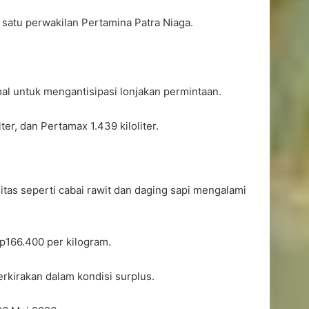
 satu perwakilan Pertamina Patra Niaga.
al untuk mengantisipasi lonjakan permintaan.
Perkuat Kemandirian Ekonomi
Daerah, Pemkot Samarinda
ter, dan Pertamax 1.439 kiloliter.
Luncurkan SAMAQUA
Varia Niaga Cetak Laba Rp3,62
tas seperti cabai rawit dan daging sapi mengalami
Miliar, Andi Harun Dorong
Perluasan Pasar dan Perbaikan
Efisiensi
p166.400 per kilogram.
Hadapi El Nino, Saefuddin Zuhri
rkirakan dalam kondisi surplus.
Tekankan Kolaborasi Cegah
Karhutla