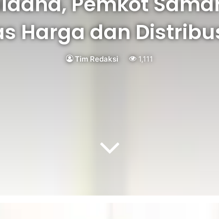
uladha, Pemkot Sama
as Harga dan Distribu
Tim Redaksi
1,111