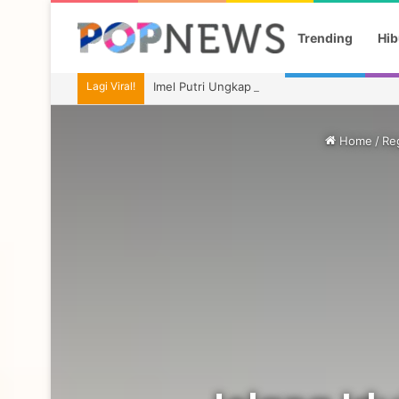
Trending
Hib
Lagi Viral!
Imel Putri Ungkap Momen Haru Bareng Zaski
Home
/
Re