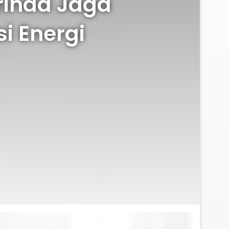
rinda Jaga
si Energi