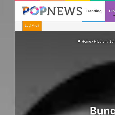
Trending
Hib
Lagi Viral!
Home
/
Hiburan
/
Bun
Bung