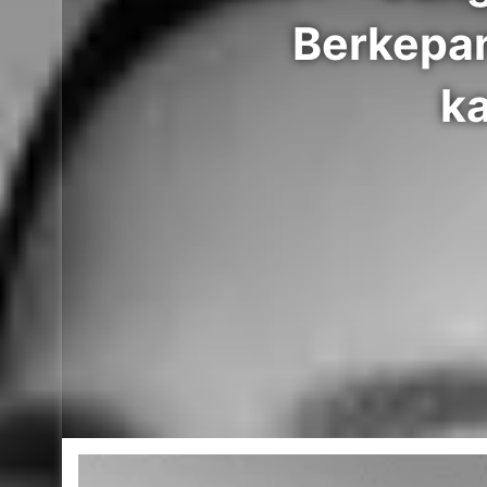
Berkepa
ka