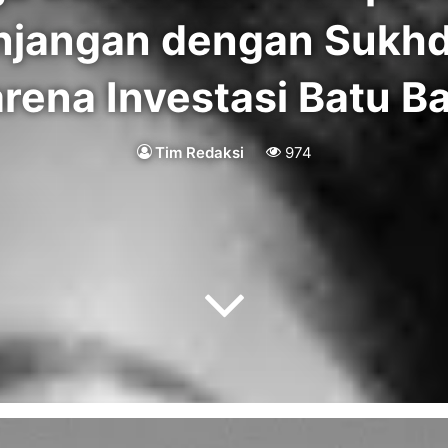
njangan dengan Sukhd
rena Investasi Batu B
Tim Redaksi
974