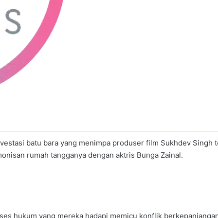
estasi batu bara yang menimpa produser film Sukhdev Singh te
onisan rumah tangganya dengan aktris Bunga Zainal.
oses hukum yang mereka hadapi memicu konflik berkepanjangan