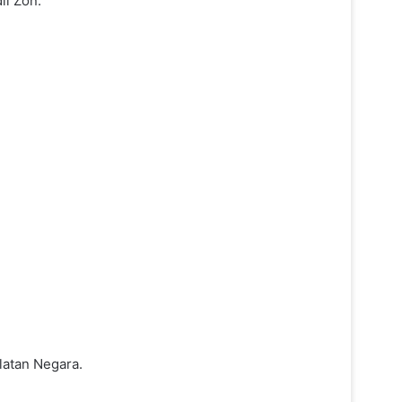
i Zon.
latan Negara.