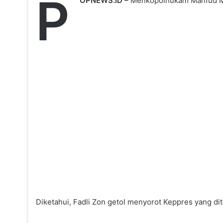
P
OPNEWS.ID –
Menkopolhukam Mahfud MD
Diketahui, Fadli Zon getol menyorot Keppres yang d