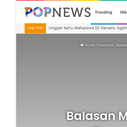
Trending
Hib
Lagi Viral!
Unggah Kartu Mahasiswa S2 Harvard, Agat
Home
/
Nasional
/
Balas
Balasan M