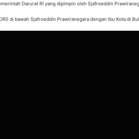
Pemerintah Darurat RI yang dipimpin oleh Sjafroeddin Prawiraneg
RI) di bawah Sjafroeddin Prawiranegara dengan Ibu Kota di Bukit