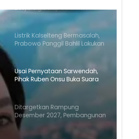
Listyo Sigit Siap Jalankan
Keputusan Presiden
Listrik Kalselteng Bermasalah,
Prabowo Panggil Bahlil Lakukan
Percepatan Penanganan
Usai Pernyataan Sarwendah,
Pihak Ruben Onsu Buka Suara
Soal Isu Selingkuh
Ditargetkan Rampung
Desember 2027, Pembangunan
Gedung MK dan KY di IKN Capai
12,41 Persen