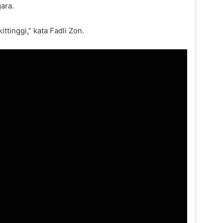
ara.
tinggi,” kata Fadli Zon.
Listrik Kalselteng Bermasalah,
Prabowo Panggil Bahlil Lakukan
Percepatan Penanganan
Usai Pernyataan Sarwendah,