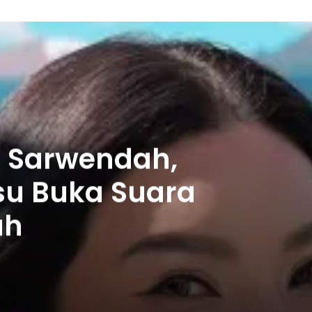
n Sarwendah,
su Buka Suara
uh