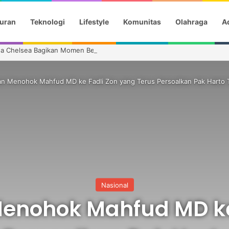
uran
Teknologi
Lifestyle
Komunitas
Olahraga
Ad
ha Chelsea Bagikan Momen Bersejarah
an Menohok Mahfud MD ke Fadli Zon yang Terus Persoalkan Pak Harto
Nasional
enohok Mahfud MD ke