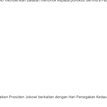
 memberikan balasan menohok kepada politikus Gerindra Fadl
iteken Presiden Jokowi berkaitan dengan Hari Penegakan Kedau