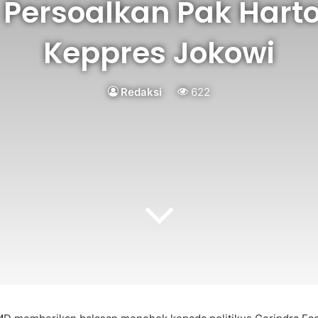
 Persoalkan Pak Hart
Keppres Jokowi
Redaksi
622