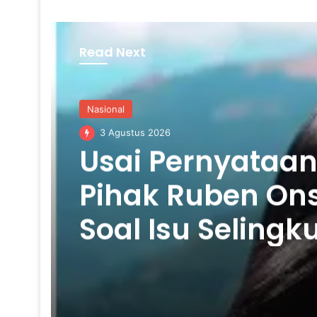
Read Next
Nasional
3 Agustus 2026
Usai Pernyataa
Pihak Ruben On
Soal Isu Selingk