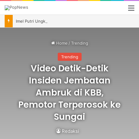
M
Imel Putri Ungkap Momen Haru Bareng Zaskia Gotik Saat Saksikan Aqila Lulus SMP
Home
/
Trending
Trending
Video Detik-Detik
Insiden Jembatan
Ambruk di KBB,
Pemotor Terperosok ke
Sungai
Redaksi