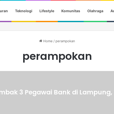
uran
Teknologi
Lifestyle
Komunitas
Olahraga
Ad
i I Want Your Sex, Cooper Hoffman Akui Canggung
Home
/
perampokan
perampokan
mbak 3 Pegawai Bank di Lampung, V