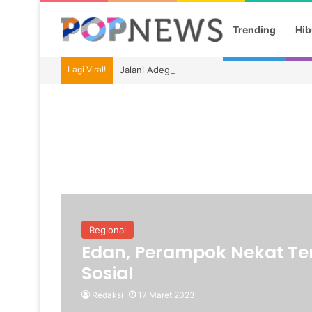
Trending
Hib
Lagi Viral!
Jalani Adegan Intim dengan Olivia Wilde d
Regional
Edan, Perampok Nekat Te
Sosial
Redaksi
17 Maret 2023