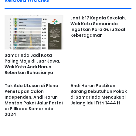
tidak menimbulkan persoalan di kemudian hari.
Lantik 17 Kepala Sekolah,
Selain itu, lokasi proyek yang berada di kawasan rawan
Wali Kota Samarinda
bencana menjadi perhatian serius.
Ingatkan Para Guru Soal
Keberagaman
Pemerintah meminta pengembang melakukan analisis
aliran air secara komprehensif guna mengantisipasi
Samarinda Jadi Kota
potensi banjir, termasuk dampak tambahan terhadap
Paling Maju di Luar Jawa,
Sungai Talangsari.
Wali Kota Andi Harun
Beberkan Rahasianya
Andi Harun menekankan bahwa pembangunan harus
Tak Ada Utusan di Pleno
Andi Harun Pastikan
memperhitungkan daya dukung lingkungan.
Penetapan Calon
Barang Kebutuhan Pokok
Independen, Andi Harun
di Samarinda Mencukupi
Ia tidak ingin proyek besar justru memperparah persoalan
Mantap Pakai Jalur Partai
Jelang Idul Fitri 1444 H
di Pillkada Samarinda
banjir atau merusak keseimbangan ekologi kawasan
2024
sekitar.
Indikasi Overkomersialisasi