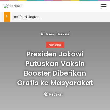
M
Imel Putri Ungkap Momen Haru Bareng Zaskia Gotik Saat Saksikan Aqila Lulus SMP
Home
/
Nasional
Nasional
Presiden Jokowi
Putuskan Vaksin
Booster Diberikan
Gratis ke Masyarakat
Redaksi