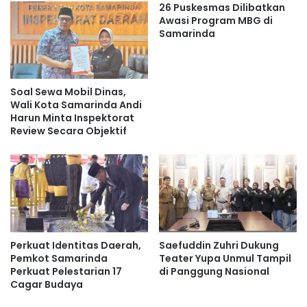
26 Puskesmas Dilibatkan
Ia berharap semangat tersebut terus dibina agar mampu
Awasi Program MBG di
Samarinda
melahirkan calon pemimpin masa depan yang tangguh.
“Ini menunjukkan bahwa anak-anak muda kita masih
memiliki semangat untuk berkontribusi bagi daerah dan
Soal Sewa Mobil Dinas,
bangsa,” katanya.
Wali Kota Samarinda Andi
Harun Minta Inspektorat
Review Secara Objektif
Sekretaris Daerah Kota (Sekda) Samarinda, Neneng
Chamelia Santi, menjelaskan bahwa seleksi akan
berlangsung secara bertahap dan menyeluruh.
Panitia akan menguji peserta melalui berbagai tahapan,
mulai dari seleksi administrasi, Tes Wawasan Kebangsaan,
hingga Tes Intelegensia Umum.
Perkuat Identitas Daerah,
Saefuddin Zuhri Dukung
Pemkot Samarinda
Teater Yupa Unmul Tampil
Perkuat Pelestarian 17
di Panggung Nasional
Selain itu, peserta juga akan menjalani tes kesehatan,
Cagar Budaya
parade, Peraturan Baris Berbaris (PBB), kesamaptaan,