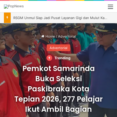
M
RSGM Unmul Siap Jadi Pusat Layanan Gigi dan Mulut Kalimantan, Andi Harun Minta Pengelolaan Berkelanjutan
Home
/
Advertorial
Advertorial
Trending
Pemkot Samarinda
Buka Seleksi
Paskibraka Kota
Tepian 2026, 277 Pelajar
Ikut Ambil Bagian