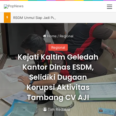
M
RSGM Unmul Siap Jadi Pusat Layanan Gigi dan Mulut Kalimantan, Andi Harun Minta Pengelolaan Berkelanjutan
Home
/
Regional
Regional
Kejati Kaltim Geledah
Kantor Dinas ESDM,
Selidiki Dugaan
Korupsi Aktivitas
Tambang CV AJI
Tim Redaksi