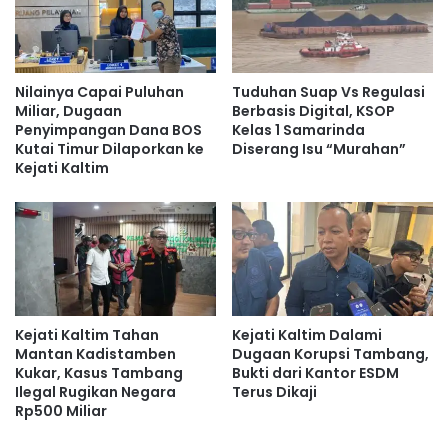
dan Perangkat Elektronik
Tim penyidik Kejati Kaltim memulai penggeledahan sekitar
pukul 14.00 Wita dan menyelesaikannya pada sore hari.
Nilainya Capai Puluhan
Tuduhan Suap Vs Regulasi
Miliar, Dugaan
Berbasis Digital, KSOP
Proses pemeriksaan berlangsung kurang lebih selama
Penyimpangan Dana BOS
Kelas 1 Samarinda
empat jam.
Kutai Timur Dilaporkan ke
Diserang Isu “Murahan”
Kejati Kaltim
Selama penggeledahan berlangsung, penyidik memeriksa
berbagai dokumen administrasi yang berada di lingkungan
kantor Dinas ESDM.
Selain dokumen fisik, penyidik juga mengamankan
sejumlah perangkat elektronik yang diduga menyimpan
Kejati Kaltim Tahan
Kejati Kaltim Dalami
data penting terkait aktivitas pertambangan yang sedang
Mantan Kadistamben
Dugaan Korupsi Tambang,
diselidiki.
Kukar, Kasus Tambang
Bukti dari Kantor ESDM
Ilegal Rugikan Negara
Terus Dikaji
Rp500 Miliar
Barang bukti yang berhasil diamankan kemudian dibawa
oleh tim penyidik untuk dilakukan proses penyitaan secara