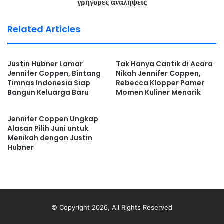
γρήγορες αναλήψεις
meninggal dunia.
Related Articles
Pada momen Iduladha tahun ini, Jennifer kembali
menunjukkan bahwa sosok Papa Dali tetap memiliki tempat
spesial di hidupnya dan keluarga kecil mereka.
Justin Hubner Lamar
Tak Hanya Cantik di Acara
Jennifer Coppen, Bintang
Nikah Jennifer Coppen,
Timnas Indonesia Siap
Rebecca Klopper Pamer
Unggahan itu juga memunculkan banyak komentar haru
Bangun Keluarga Baru
Momen Kuliner Menarik
dari netizen. Banyak warganet memuji Jennifer karena
tetap melibatkan nama mendiang suaminya dalam ibadah
Jennifer Coppen Ungkap
kurban.
Alasan Pilih Juni untuk
Menikah dengan Justin
Hubner
“MasyaAllah, semoga menjadi amal jariyah untuk Papa
Dali,” tulis salah satu netizen di kolom komentar.
Jennifer Coppen Kurban Satu
Sapi dan Dua Kambing
© Copyright 2026, All Rights Reserved