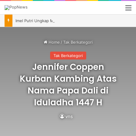
M
Imel Putri Ungkap Momen Haru Bareng Zaskia Gotik Saat Saksikan Aqila Lulus SMP
Home
/
Tak Berkategori
Tak Berkategori
Jennifer Coppen
Kurban Kambing Atas
Nama Papa Dali di
Iduladha 1447 H
vns