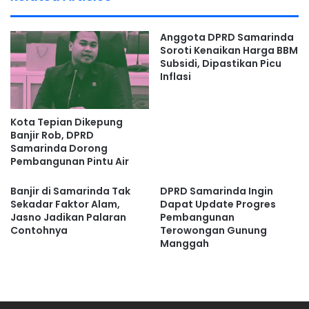
Dunia
PAD yang relatif stabil membantu pemerintah daerah
menjaga keberlanjutan sejumlah kegiatan prioritas.
Anggota DPRD Samarinda
Soroti Kenaikan Harga BBM
Subsidi, Dipastikan Picu
Celni menyebut DPRD tetap mendorong optimalisasi PAD
Inflasi
agar kebutuhan pembangunan tidak terganggu oleh
tekanan fiskal dari pusat.
Kota Tepian Dikepung
“PAD Samarinda yang cukup tinggi membantu
Banjir Rob, DPRD
Samarinda Dorong
terlaksananya sejumlah pokok pikiran (pokir) yang tengah
Pembangunan Pintu Air
dilakukan oleh DPRD,” ungkapnya.
Banjir di Samarinda Tak
DPRD Samarinda Ingin
Ia menambahkan, penguatan PAD menjadi kunci agar
Sekadar Faktor Alam,
Dapat Update Progres
Jasno Jadikan Palaran
Pembangunan
pelayanan publik tetap berjalan dan pembangunan daerah
Contohnya
Terowongan Gunung
tidak terhambat.
Manggah
Digitalisasi Pajak dan Retribusi
Dipercepat