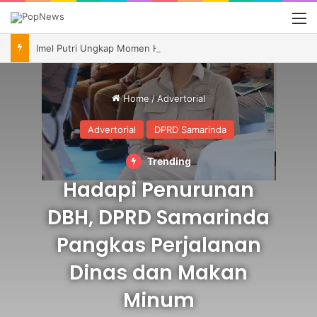
M
Imel Putri Ungkap Momen Haru Bareng Zaskia Gotik Saat Saksikan Aqila Lulus SMP
Home
/
Advertorial
Advertorial
DPRD Samarinda
Trending
Hadapi Penurunan
DBH, DPRD Samarinda
Pangkas Perjalanan
Dinas dan Makan
Minum