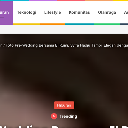
uran
Teknologi
Lifestyle
Komunitas
Olahraga
Ad
 Festival Kanada, Andi Harun Dukung Promosi Daerah
an
/
Foto Pre-Wedding Bersama El Rumi, Syifa Hadju Tampil Elegan den
Hiburan
Trending