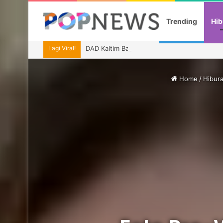
Trending
Hib
Lagi Viral!
DAD Kaltim Bawa Budaya Dayak ke Indonesia
Home
/
Hibur