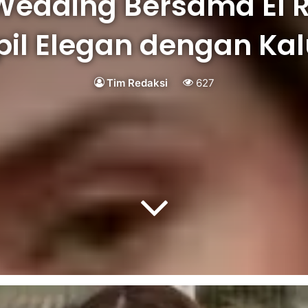
Wedding Bersama El R
il Elegan dengan K
Tim Redaksi
627