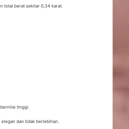
total berat sekitar 0,34 karat.
Unggah Kartu Mahasiswa S2
Harvard, Agatha Chelsea
Bagikan Momen Bersejarah
Imel Putri Ungkap Momen Haru
Bareng Zaskia Gotik Saat
Saksikan Aqila Lulus SMP
Tampil Elegan, Syahrini Kenakan
rnilai tinggi.
Cincin Zamrud Graff Bernilai
Rp116,1 Miliar
elegan dan tidak berlebihan.