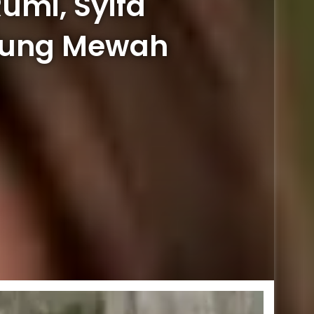
umi, Syifa
alung Mewah