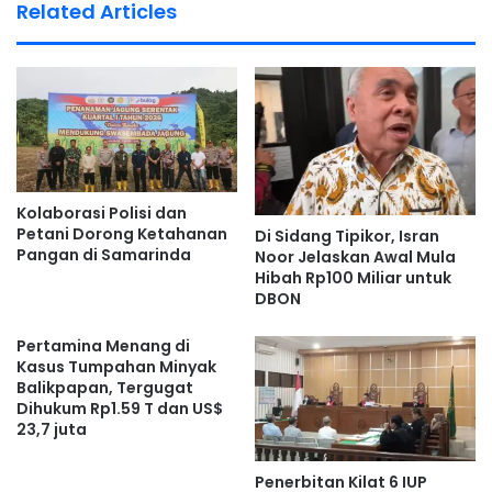
Related Articles
Terdakwa kemudian menggunakan dana tersebut untuk
kepentingan pribadi.
“Dana belanja operasional yang seharusnya untuk
kepentingan institusi justru di pakai untuk kebutuhan
pribadi terdakwa,” ujar hakim dalam persidangan.
Kolaborasi Polisi dan
Petani Dorong Ketahanan
Di Sidang Tipikor, Isran
Perbuatan tersebut dilakukan dalam kurun waktu Januari
Pangan di Samarinda
Noor Jelaskan Awal Mula
hingga April 2021.
Hibah Rp100 Miliar untuk
DBON
Hakim menegaskan bahwa tindakan itu tidak hanya
Pertamina Menang di
melanggar hukum, tetapi juga menimbulkan kerugian
Kasus Tumpahan Minyak
negara dalam jumlah besar.
Balikpapan, Tergugat
Dihukum Rp1.59 T dan US$
23,7 juta
Kerugian Negara Mencapai
Rp4 Miliar
Penerbitan Kilat 6 IUP