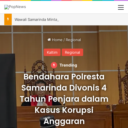
M
Wawali Samarinda Minta Kontingen Pramuka Jaga Nama Baik Daerah di Jambore Nasional XII
Home
/
Regional
Kaltim
Regional
Trending
Bendahara Polresta
Samarinda Divonis 4
Tahun Penjara dalam
Kasus Korupsi
Anggaran