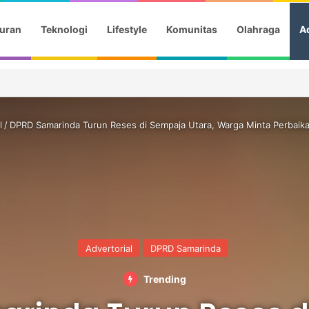
uran
Teknologi
Lifestyle
Komunitas
Olahraga
Ad
 Festival Kanada, Andi Harun Dukung Promosi Daerah
l
/
DPRD Samarinda Turun Reses di Sempaja Utara, Warga Minta Perbaikan
Advertorial
DPRD Samarinda
Trending