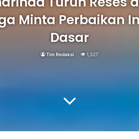
arinda Turun Reses d
ga Minta Perbaikan In
Dasar
Tim Redaksi
1,327