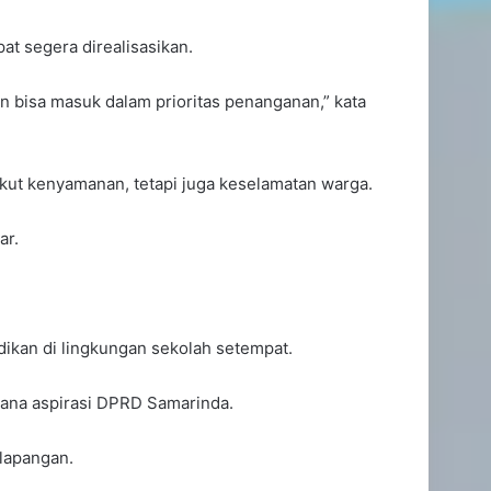
at segera direalisasikan.
n bisa masuk dalam prioritas penanganan,” kata
t kenyamanan, tetapi juga keselamatan warga.
ar.
Ismail Latisi Minta Pemkot
Samarinda Tak Kurangi
Layanan Kesehatan di Tengah
idikan di lingkungan sekolah setempat.
Efisiensi Anggaran
ana aspirasi DPRD Samarinda.
Tingkatkan Minat Baca, DPRD
Samarinda Dorong Pemkot
lapangan.
Optimalkan iSamarinda