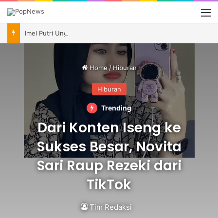
M
Imel Putri Ungkap Momen Haru Bareng Zaskia Gotik Saat Saksikan Aqila Lulus SMP
Home
/
Hiburan
Hiburan
Trending
Dari Konten Iseng ke
Sukses Besar, Novita
Sari Raup Rezeki dari
TikTok
Tim Redaksi