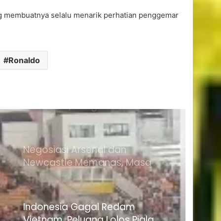
yang membuatnya selalu menarik perhatian penggemar
Italia Gagal Datangkan
Guardiola, Sang Pelatih Pilih
Istirahat dari Sepak Bola
Ronaldo
Negosiasi Arsenal dan
Newcastle Memanas, Masa
Depan Bruno Guimarães Jadi
Sorotan
Indonesia Gagal Redam
Vietnam, Peluang Lolos Piala
AFF 2026 Makin Berat
Minta Gaji Setara Mbappe,
Masa Depan Vinicius Jr di Real