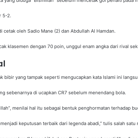
ta yang diduga “Bismillah” sebelum mencetak gol penalti pada m
 5-2.
i cetak oleh Sadio Mane (2) dan Abdullah Al Hamdan.
ak klasemen dengan 70 poin, unggul enam angka dari rival sekot
al
ibir yang tampak seperti mengucapkan kata Islami ini langsung
ng sebenarnya di ucapkan CR7 sebelum menendang bola.
ah”, menilai hal itu sebagai bentuk penghormatan terhadap bud
enjadi keputusan terbaik dari legenda abadi,” tulis salah satu 