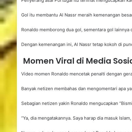
Penyerang asal Portugal itu terlihat mengucapkan ka
Gol itu membantu Al Nassr meraih kemenangan besar
Ronaldo memborong dua gol, sementara gol lainnya d
Dengan kemenangan ini, Al Nassr tetap kokoh di punc
Momen Viral di Media Sosi
Video momen Ronaldo mencetak penalti dengan gerak b
Banyak netizen membahas dan mengomentari apa ya
Sebagian netizen yakin Ronaldo mengucapkan “Bismill
“Ya, dia mengatakannya. Saya harap dia masuk Islam, m