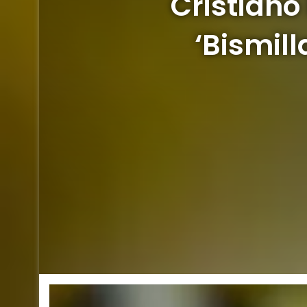
Cristiano
‘Bismil