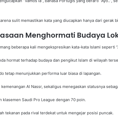
ngucapkan “Vamos lá”, bahasa Portugis yang berarti “Ayo..”, 
ena sulit memastikan kata yang diucapkan hanya dari gerak bi
biasaan Menghormati Budaya Lo
ang beberapa kali mengekspresikan kata-kata Islami seperti “
da hormat terhadap budaya dan pengikut Islam di wilayah terse
ldo tetap menunjukkan performa luar biasa di lapangan.
gi kemenangan Al Nassr, sekaligus menegaskan statusnya sebaga
n klasemen Saudi Pro League dengan 70 poin.
h tekanan pada rival terdekat untuk mengejar posisi puncak.