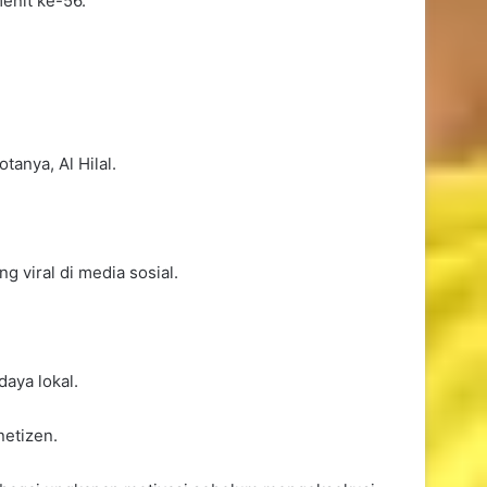
enit ke-56.
anya, Al Hilal.
 viral di media sosial.
aya lokal.
netizen.