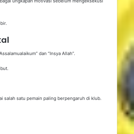
sebagai ungkapan motivasi sebelum mengeksekusi
Indonesia Gagal Redam
bir.
Vietnam, Peluang Lolos Piala
AFF 2026 Makin Berat
kal
Minta Gaji Setara Mbappe,
Assalamualaikum” dan “Insya Allah”.
Masa Depan Vinicius Jr di Real
Madrid Diselimuti Tanda Tanya
but.
Rodri Masuk Target Utama,
Real Madrid Segera Ajukan
i salah satu pemain paling berpengaruh di klub.
Proposal ke Man City
Maresca Santai Hadapi Rumor
Rodri ke Real Madrid