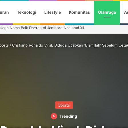
uran
Teknologi
Lifestyle
Komunitas
Olahraga
Ad
son 4, Perankan Ibu dan Anak Asal Indonesia
ports
/
Cristiano Ronaldo Viral, Diduga Ucapkan ‘Bismillah’ Sebelum Cetak
Sports
Trending