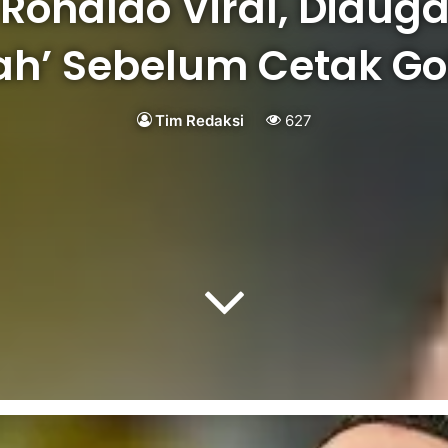
 Ronaldo Viral, Didu
lah’ Sebelum Cetak Gol
Tim Redaksi
627