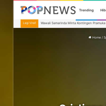
Trending
Hib
Lagi Viral!
Agnez Mo dan Anggun Debut di Reacher Sea
Home
/
S