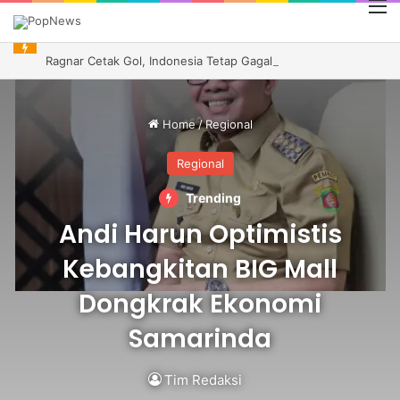
M
Ragnar Cetak Gol, Indonesia Tetap Gagal ke Semifinal Piala AFF 2026
Home
/
Regional
Regional
Trending
Andi Harun Optimistis
Kebangkitan BIG Mall
Dongkrak Ekonomi
Samarinda
Tim Redaksi