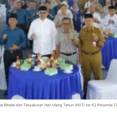
al Bihalal dan Tasyakuran Hari Ulang Tahun (HUT) ke-52 Perumda Ti