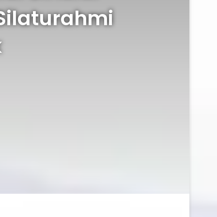
Silaturahmi
k