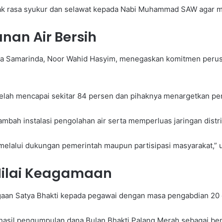
yak rasa syukur dan selawat kepada Nabi Muhammad SAW agar 
an Air Bersih
na Samarinda, Noor Wahid Hasyim, menegaskan komitmen perusa
telah mencapai sekitar 84 persen dan pihaknya menargetkan pe
bah instalasi pengolahan air serta memperluas jaringan distri
melalui dukungan pemerintah maupun partisipasi masyarakat,” u
Nilai Keagamaan
gaan Satya Bhakti kepada pegawai dengan masa pengabdian 20 
s hasil pengumpulan dana Bulan Bhakti Palang Merah sebagai ben