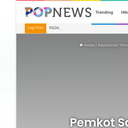
Trending
Hib
Lagi Viral!
RSGM Unmul Siap Jadi Pusat Layanan Gigi d
Home
/
Advertorial
/
Pemk
Pemkot Sa