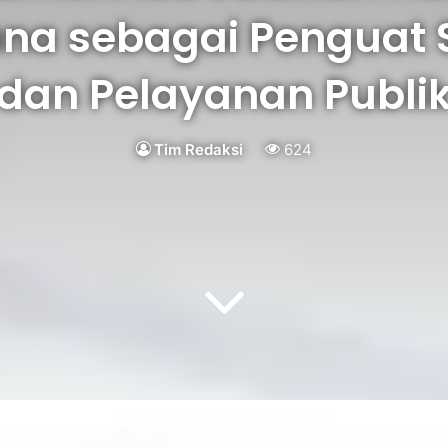
ana sebagai Penguat 
dan Pelayanan Publi
Tim Redaksi
624