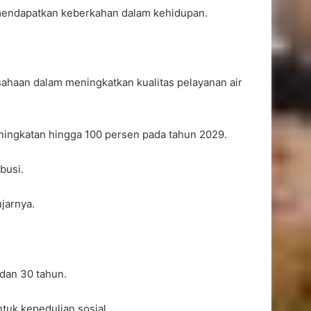
mendapatkan keberkahan dalam kehidupan.
haan dalam meningkatkan kualitas pelayanan air
ningkatan hingga 100 persen pada tahun 2029.
busi.
Ismail Latisi Minta Pemkot
Samarinda Tak Kurangi
jarnya.
Layanan Kesehatan di Tengah
Efisiensi Anggaran
Tingkatkan Minat Baca, DPRD
Samarinda Dorong Pemkot
dan 30 tahun.
Optimalkan iSamarinda
tuk kepedulian sosial.