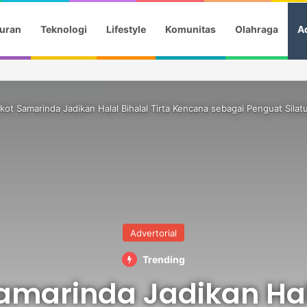
uran
Teknologi
Lifestyle
Komunitas
Olahraga
Ad
an Mulut Kalimantan, Andi Harun Minta Pengelolaan Berkelanjutan
ot Samarinda Jadikan Halal Bihalal Tirta Kencana sebagai Penguat Silat
Advertorial
Trending
marinda Jadikan Hal