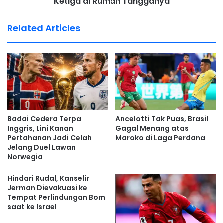
Ketiga di Rumah Tangganya
mendoakan para korban yang telah meninggal dunia.
Related Articles
“Saya mendedikasikan kemenangan ini kepada rakyat
Mesir dan rakyat Palestina, orang-orang yang baik dan
terhormat itu,” ujar Hassan.
Sebagai bentuk penghormatan, Hassan membawa dan
membentangkan bendera Mesir serta bendera Palestina di
lapangan setelah pertandingan berakhir.
Badai Cedera Terpa
Ancelotti Tak Puas, Brasil
Inggris, Lini Kanan
Gagal Menang atas
Sementara itu, para pemain Mesir melakukan sujud syukur
Pertahanan Jadi Celah
Maroko di Laga Perdana
untuk merayakan keberhasilan mereka melaju ke babak 16
Jelang Duel Lawan
besar.
Norwegia
Warga Gaza Rayakan
Hindari Rudal, Kanselir
Jerman Dievakuasi ke
Kemenangan Mesir
Tempat Perlindungan Bom
saat ke Israel
Kemenangan Mesir juga mendapat sambutan hangat dari