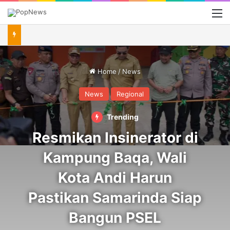
M
Home
/
News
News
Regional
Trending
Resmikan Insinerator di
Kampung Baqa, Wali
Kota Andi Harun
Pastikan Samarinda Siap
Bangun PSEL