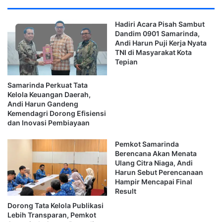
“Lokasi pembangunan PSEL di Samarinda sudah
diputuskan. Lahannya juga sudah kami siapkan sesuai
Hadiri Acara Pisah Sambut
permintaan pemerintah pusat. Saat ini kami tinggal
Dandim 0901 Samarinda,
Andi Harun Puji Kerja Nyata
menunggu tindak lanjut setelah adanya pergantian menteri
TNI di Masyarakat Kota
dan kebijakan teknis berikutnya,” kata Andi Harun.
Tepian
PSEL Masuk Program Prioritas
Samarinda Perkuat Tata
Kelola Keuangan Daerah,
Nasional
Andi Harun Gandeng
Kemendagri Dorong Efisiensi
Andi Harun menjelaskan pemerintah pusat melalui tim
dan Inovasi Pembiayaan
percepatan yang dibentuk Presiden telah membahas
percepatan pembangunan PSEL di sejumlah daerah,
Pemkot Samarinda
Berencana Akan Menata
termasuk Samarinda.
Ulang Citra Niaga, Andi
Harun Sebut Perencanaan
Hal tersebut menunjukkan bahwa proyek pengolahan
Hampir Mencapai Final
Result
sampah menjadi energi tersebut masih menjadi bagian dari
program prioritas nasional.
Dorong Tata Kelola Publikasi
Lebih Transparan, Pemkot