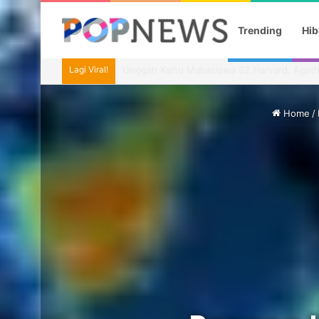
Trending
Hib
Lagi Viral!
Imel Putri Ungkap Momen Haru Bareng Zaski
Home
/