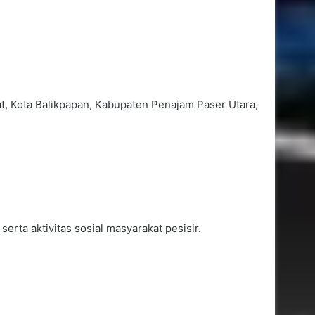
Perkuat Kemandirian Ekonomi
Daerah, Pemkot Samarinda
, Kota Balikpapan, Kabupaten Penajam Paser Utara,
Luncurkan SAMAQUA
Varia Niaga Cetak Laba Rp3,62
Miliar, Andi Harun Dorong
Perluasan Pasar dan Perbaikan
Efisiensi
rta aktivitas sosial masyarakat pesisir.
Hadapi El Nino, Saefuddin Zuhri
Tekankan Kolaborasi Cegah
Karhutla