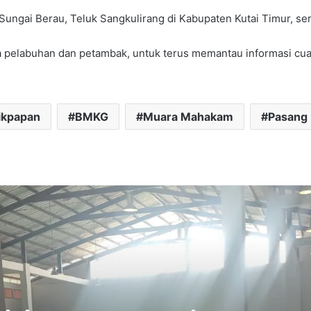
Sungai Berau, Teluk Sangkulirang di Kabupaten Kutai Timur, s
pelabuhan dan petambak, untuk terus memantau informasi cuac
ikpapan
BMKG
Muara Mahakam
Pasang 