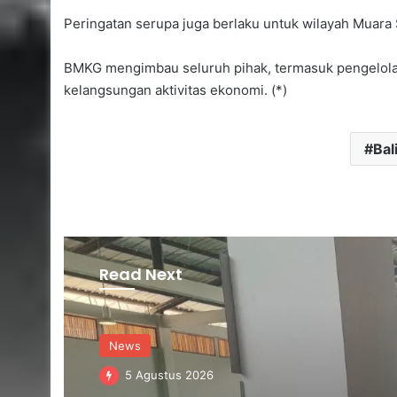
Peringatan serupa juga berlaku untuk wilayah Muara 
BMKG mengimbau seluruh pihak, termasuk pengelola 
kelangsungan aktivitas ekonomi. (*)
Bal
Read Next
Regional
5 Agustus 2026