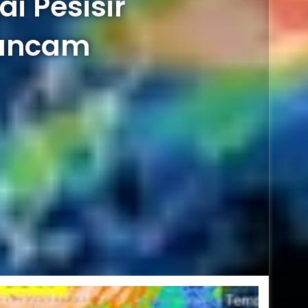
i Pesisir
rancam