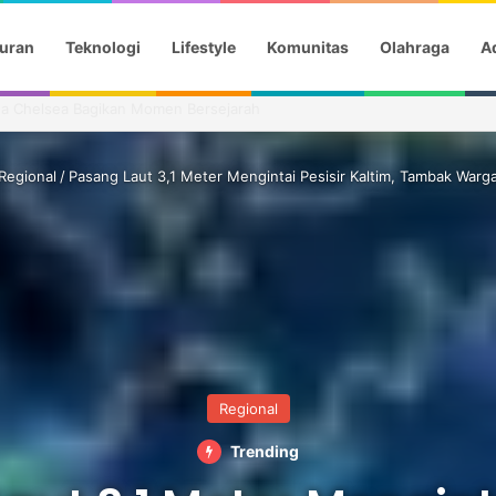
uran
Teknologi
Lifestyle
Komunitas
Olahraga
Ad
a Gotik Saat Saksikan Aqila Lulus SMP
Regional
/
Pasang Laut 3,1 Meter Mengintai Pesisir Kaltim, Tambak War
Regional
Trending