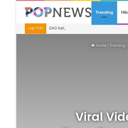
Trending
Hib
Lagi Viral!
DAD Kaltim Bawa Budaya Dayak ke Indonesia
Home
/
Trending
/
Viral Vid