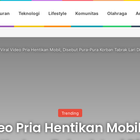
uran
Teknologi
Lifestyle
Komunitas
Olahraga
Ad
 Festival Kanada, Andi Harun Dukung Promosi Daerah
Viral Video Pria Hentikan Mobil, Disebut Pura-Pura Korban Tabrak Lari
Trending
eo Pria Hentikan Mobi