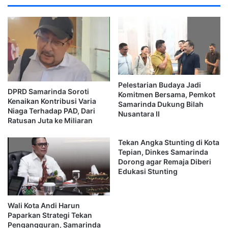
Hasil simulasi menunjukkan kebutuhan fiskal Samarinda
mencapai sekitar Rp3,8 triliun.
Sementara itu, potensi pendapatan daerah hanya berada di
kisaran Rp2,3 triliun.
Tim juga menekankan bahwa angka tersebut menunjukkan
Pelestarian Budaya Jadi
kebutuhan penguatan kapasitas fiskal daerah agar
DPRD Samarinda Soroti
Komitmen Bersama, Pemkot
Kenaikan Kontribusi Varia
Samarinda Dukung Bilah
pembangunan dan pelayanan publik tetap berjalan optimal.
Niaga Terhadap PAD, Dari
Nusantara II
Ratusan Juta ke Miliaran
Integrasi Data Jadi Tantangan Utama
Tekan Angka Stunting di Kota
Selain analisis fiskal, tim peneliti juga menyoroti lemahnya
Tepian, Dinkes Samarinda
Dorong agar Remaja Diberi
integrasi data antarinstansi di lingkungan Pemkot
Edukasi Stunting
Samarinda.
Mereka menilai perbedaan sistem data kependudukan,
Wali Kota Andi Harun
Paparkan Strategi Tekan
pajak kendaraan, dan indikator pelayanan publik
Pengangguran, Samarinda