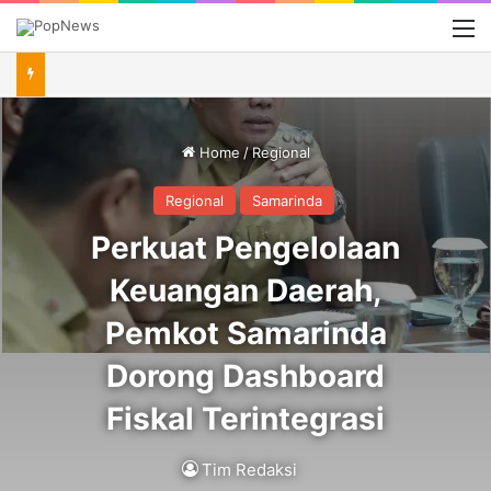
M
Home
/
Regional
Regional
Samarinda
Perkuat Pengelolaan
Keuangan Daerah,
Pemkot Samarinda
Dorong Dashboard
Fiskal Terintegrasi
Tim Redaksi