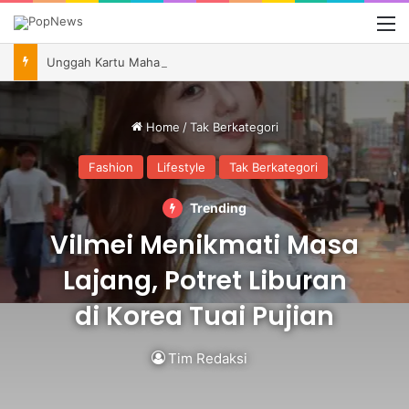
M
Unggah Kartu Mahasiswa S2 Harvard, Agatha Chelsea Bagikan Momen Bersejarah
Home
/
Tak Berkategori
Fashion
Lifestyle
Tak Berkategori
Trending
Vilmei Menikmati Masa
Lajang, Potret Liburan
di Korea Tuai Pujian
Tim Redaksi