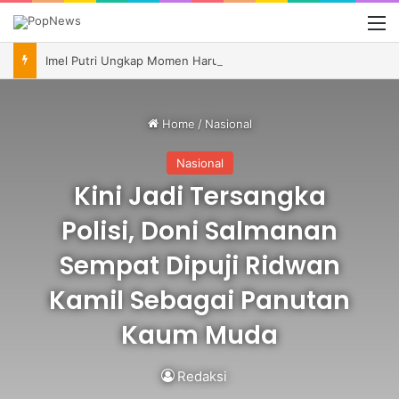
M
Imel Putri Ungkap Momen Haru Bareng Zaskia Gotik Saat Saksikan Aqila Lulus SMP
Home
/
Nasional
Nasional
Kini Jadi Tersangka
Polisi, Doni Salmanan
Sempat Dipuji Ridwan
Kamil Sebagai Panutan
Kaum Muda
Redaksi