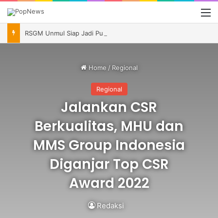
M
RSGM Unmul Siap Jadi Pusat Layanan Gigi dan Mulut Kalimantan, Andi Harun Minta Pengelolaan Berkelanjutan
Home
/
Regional
Regional
Jalankan CSR
Berkualitas, MHU dan
MMS Group Indonesia
Diganjar Top CSR
Award 2022
Redaksi