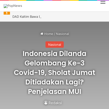
M
DAD Kaltim Bawa Budaya Dayak ke Indonesia Festival Kanada, Andi Harun Dukung Promosi Daerah
Home
/
Nasional
Nasional
Indonesia Dilanda
Gelombang Ke-3
Covid-19, Sholat Jumat
Ditiadakan Lagi?
Penjelasan MUI
Redaksi