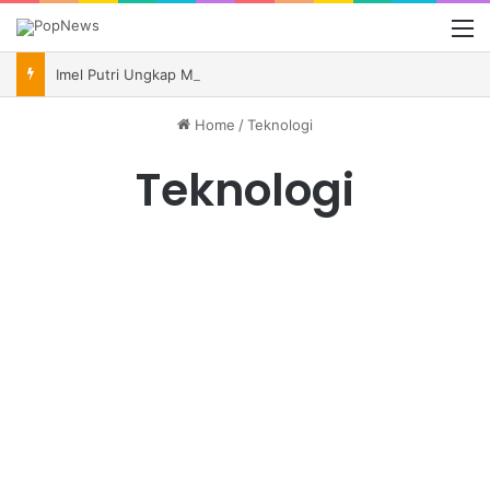
M
Imel Putri Ungkap Momen Haru Bareng Zaskia Gotik Saat Saksikan Aqila Lulus SMP
Home
/
Teknologi
Teknologi