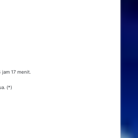
DAIKIN Resmikan Pusat
Keunggulan Pertama di Bekasi
James Webb Ungkap Bulan
Mungil Mengorbit Uranus:
S/2025 U1
Pengguna Sambut Antusias
Kembalinya TikTok Live di
 jam 17 menit.
Indonesia
a. (*)
Impor 80 Ribu Ton Lithium dari
Australia, Indonesia Akselerasi
Ekosistem Kendaraan Listrik
dari Hulu ke Hilir
Kehilangan Kontak Sejak
Desember, NASA Tutup Misi