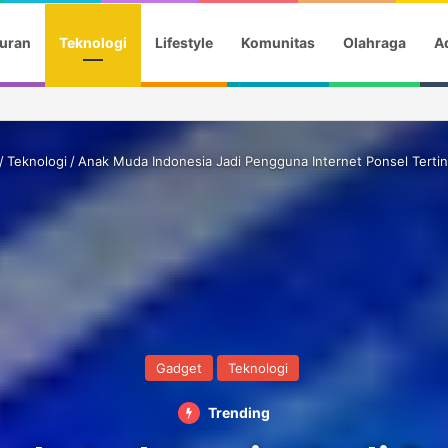
uran
Teknologi
Lifestyle
Komunitas
Olahraga
Ad
a Gotik Saat Saksikan Aqila Lulus SMP
/
Teknologi
/
Anak Muda Indonesia Jadi Pengguna Internet Ponsel Tertin
Gadget
Teknologi
Trending