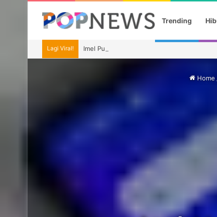
Trending
Hib
Lagi Viral!
Imel Putri Ungkap Momen Haru Bareng Zaski
Home